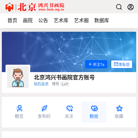
首页
画院
公告
艺术库
艺术圈
数据库
关注Ta
发私信
北京鸿兴书画院官方账号
钻石会员
博导
Lv7
概览
发布的
关注
粉丝
收藏