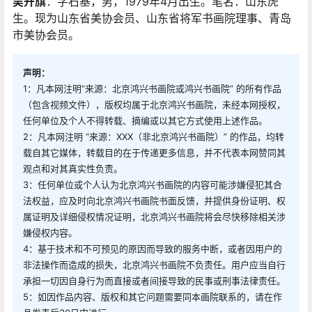
吴升旗
：字石基，男，1979年4月出生。笔名：山东虎
生。现为山东省美协会员、山东省将军书画院理事、青岛
市美协会员。
声明：
1：凡本网注明“来源：北京鸿兴书画院或鸿兴书画院” 的所有作品
（包含视频文件），版权均属于北京鸿兴书画院，未经本网授权，
任何单位及个人不得转载、摘编或以其它方式使用上述作品。
2：凡本网注明 “来源：XXX（非北京鸿兴书画院）” 的作品，均转
载自其它媒体，转载目的在于传递更多信息，并不代表本网赞同其
观点和对其真实性负责。
3：任何单位或个人认为北京鸿兴书画院的内容可能涉嫌侵犯其合
法权益，应及时向北京鸿兴书画院书面反馈，并提供身份证明、权
属证明及详细侵权情况证明，北京鸿兴书画院将会尽快移除相关涉
嫌侵权内容。
4：基于技术和不可预见的原因而导致的服务中断，或者因用户的
非法操作而造成的损失，北京鸿兴书画院不负责任。用户应当自行
承担一切因自身行为而直接或者间接导致的民事或刑事法律责任。
5：如因作品内容、版权和其它问题需要同本画院联系的，请在作