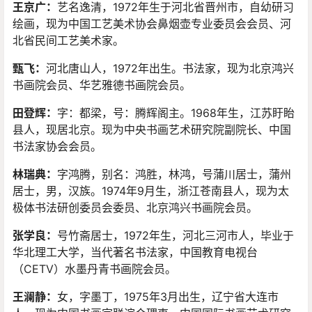
王京广
：
艺名逸清，1972年生于河北省晋州市，自幼研习
绘画，现为中国工艺美术协会鼻烟壶专业委员会会员、河
北省民间工艺美术家。
甄飞
：
河北唐山人，1972年出生。书法家，现为北京鸿兴
书画院会员、华艺雅德书画院会员。
田登辉
：
字：都梁，号：腾辉阁主。1968年生，江苏盱眙
县人，现居北京。现为中央书画艺术研究院副院长、中国
书法家协会会员。
林瑞典：
字鸿腾，别名：鸿胜，林鸿，号蒲川居士，蒲州
居士，男，汉族。1974年9月生，浙江苍南县人，现为太
极体书法研创委员会委员、北京鸿兴书画院会员。
张学良：
号竹斋居士，1972年生，河北三河市人，毕业于
华北理工大学，当代著名书法家，中国教育电视台
（CETV）水墨丹青书画院会员。
王澜静：
女，字墨丁，1975年3月出生，辽宁省大连市