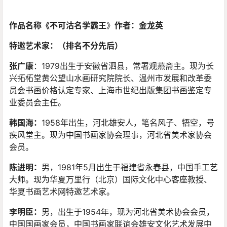
作品名称《不可沽名学霸王
》
作者：金龙英
特邀艺术家：（排名不分先后）
张广康
：1979出生于安徽省泗县，常署观燕斋主。现为长
兴拓柘堂黄公望山水画研究院院长、温州市发展和改革委
员会书画价格认定专家、上海市世纪出版集团书画鉴定专
业委员会主任。
韩国海：
1958年出生，河北雄安人，笔名风子、牾空，号
疾风堂主。现为中国书画家协会理事，河北省美术家协会
会员。
陈进明：
男，1981年5月出生于福建省永春县，中国手工艺
大师。现为华夏万里行（北京）国际文化中心客座教授、
华夏书画艺术网特邀艺术家。
李明臣：
男，出生于1954年，现为河北省美术协会会员，
中国国画家会员，中国书画家联谊会雄安文化艺术发展中