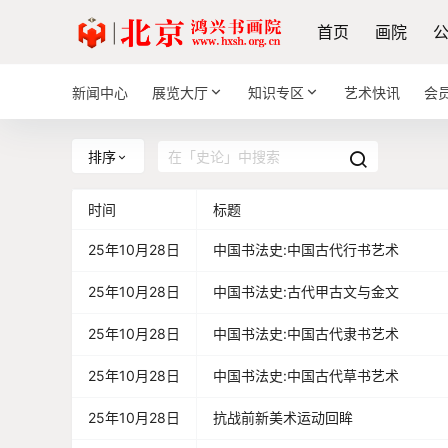
首页
画院
新闻中心
展览大厅
知识专区
艺术快讯
会
排序
时间
标题
25年10月28日
中国书法史:中国古代行书艺术
25年10月28日
中国书法史:古代甲古文与金文
25年10月28日
中国书法史:中国古代隶书艺术
25年10月28日
中国书法史:中国古代草书艺术
25年10月28日
抗战前新美术运动回眸