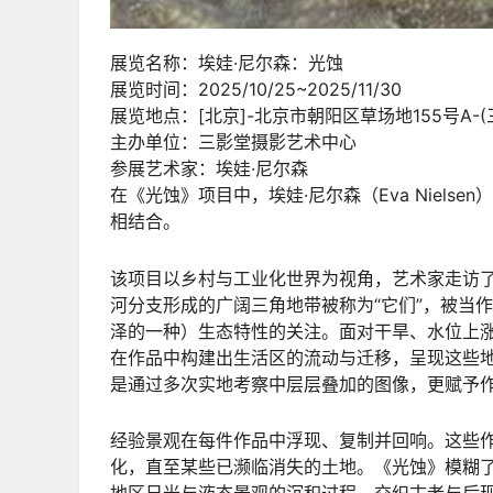
展览名称：埃娃·尼尔森：光蚀
展览时间：2025/10/25~2025/11/30
展览地点：[北京]-北京市朝阳区草场地155号A-
主办单位：三影堂摄影艺术中心
参展艺术家：埃娃·尼尔森
在《光蚀》项目中，埃娃·尼尔森（Eva Niel
相结合。
该项目以乡村与工业化世界为视角，艺术家走访
河分支形成的广阔三角地带被称为“它们”，被当
泽的一种）生态特性的关注。面对干旱、水位上
在作品中构建出生活区的流动与迁移，呈现这些
是通过多次实地考察中层层叠加的图像，更赋予
经验景观在每件作品中浮现、复制并回响。这些作
化，直至某些已濒临消失的土地。《光蚀》模糊
地区日光与液态景观的沉积过程。交织古老与后