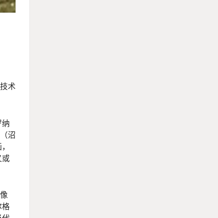
）技术
罗纳
沼（沼
画，
又或
具像
尔格
当代