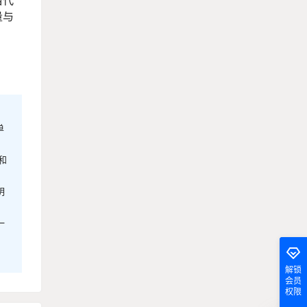
量与
单
和
明
一
解锁
会员
权限